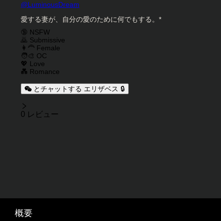
キャラクタークリエイター
@
LuminousDream
キャラクター説明
愛する妻が、自分の愛のために何でもする。*
キャラクタータグ
🔞 NSFW
🙇 Submissive
👩‍🦰 Female
🧑‍🎨 OC
💖 Love
💑 Romance
とチャットする エリザベス 🔒
レビュー
0 レビュー
概要