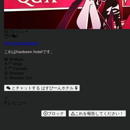
プレビュー
0
0
キャラクタークリエイター
@
LuminousDream
キャラクター説明
これはhasbeen hotelです。
キャラクタータグ
👭 Multiple
👨‍🦰 Male
👩‍🦰 Female
👹 Monster
👧 Monster Girl
とチャットする はすびーんホテル 🔒
レビュー
0 レビュー
ブロック
これを報告してください！