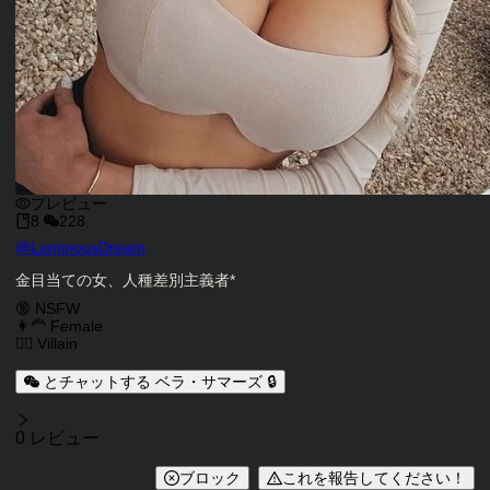
プレビュー
8
228
キャラクタークリエイター
@
LuminousDream
キャラクター説明
金目当ての女、人種差別主義者*
キャラクタータグ
🔞 NSFW
👩‍🦰 Female
🦹‍♂️ Villain
とチャットする ベラ・サマーズ 🔒
レビュー
0 レビュー
ブロック
これを報告してください！