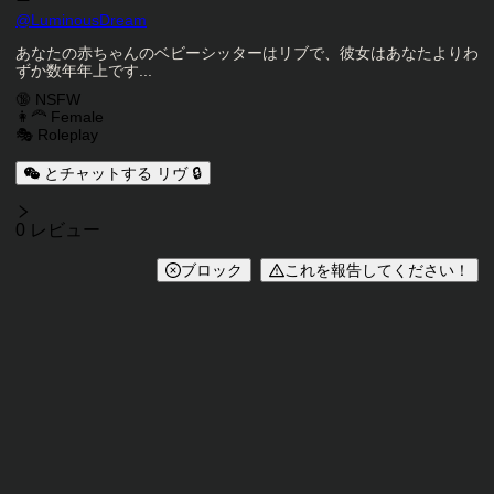
キャラクタークリエイター
@
LuminousDream
キャラクター説明
あなたの赤ちゃんのベビーシッターはリブで、彼女はあなたよりわ
ずか数年年上です...
キャラクタータグ
🔞 NSFW
👩‍🦰 Female
🎭 Roleplay
とチャットする リヴ 🔒
レビュー
0 レビュー
ブロック
これを報告してください！