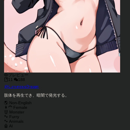
プレビュー
11
188
キャラクタークリエイター
@
LuminousDream
キャラクター説明
肢体を再生でき、暗闇で発光する。
キャラクタータグ
🌎 Non-English
👩‍🦰 Female
👹 Monster
🐾 Furry
🐾 Animals
🤖 AI