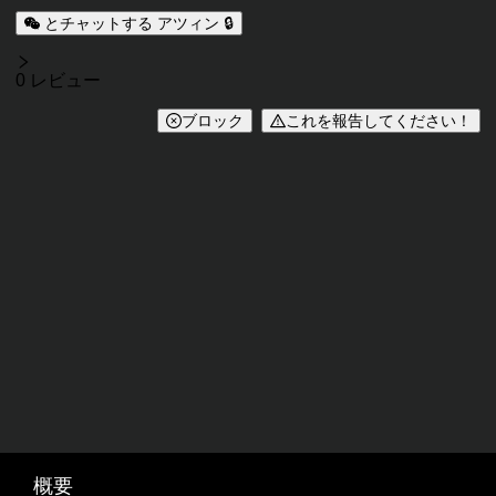
とチャットする アツィン 🔒
レビュー
0 レビュー
ブロック
これを報告してください！
概要