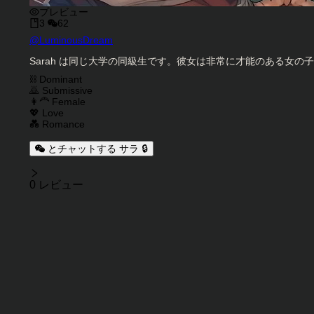
プレビュー
3
62
キャラクタークリエイター
@
LuminousDream
キャラクター説明
Sarah は同じ大学の同級生です。彼女は非常に才能のある女
キャラクタータグ
⛓️ Dominant
🙇 Submissive
👩‍🦰 Female
💖 Love
💑 Romance
とチャットする サラ 🔒
レビュー
0 レビュー