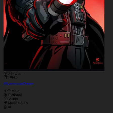
プレビュー
1
16
キャラクタークリエイター
@
LuminousDream
キャラクター説明
キャラクタータグ
👨‍🦰 Male
📚 Fictional
🦹‍♂️ Villain
🎥 Movies & TV
🤖 AI