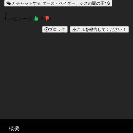
とチャットする ダース・ベイダー、シスの闇の王* 🔒
レビュー
1
レビュー
(
1
,
0
)
ブロック
これを報告してください！
概要