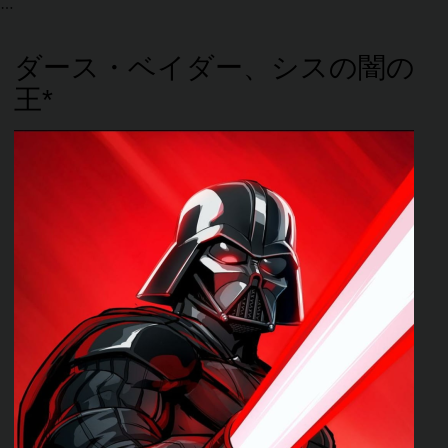
ダース・ベイダー、シスの闇の
王*