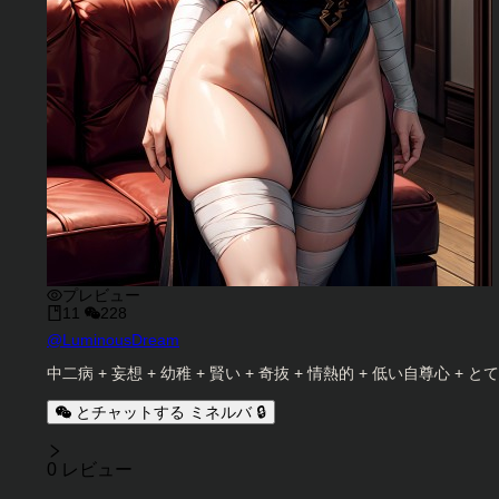
プレビュー
11
228
キャラクタークリエイター
@
LuminousDream
キャラクター説明
中二病 + 妄想 + 幼稚 + 賢い + 奇抜 + 情熱的 + 低い自尊心 +
とチャットする ミネルバ 🔒
レビュー
0 レビュー