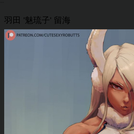
羽田 '魅琉子' 留海