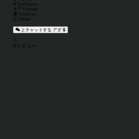
⛓️ Dominant
👩‍🦰 Female
📚 Fictional
🦹‍♂️ Villain
とチャットする アダ 🔒
レビュー
0 レビュー