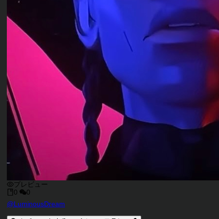
プレビュー
0
0
キャラクタークリエイター
@
LuminousDream