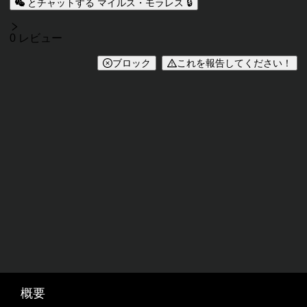
キャラクター説明
とチャットする マイルス・モラレス 🔒
レビュー
0 レビュー
ブロック
これを報告してください！
概要