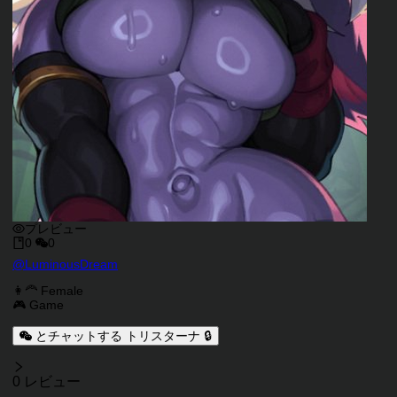
プレビュー
0
0
キャラクタークリエイター
@
LuminousDream
キャラクター説明
キャラクタータグ
👩‍🦰 Female
🎮 Game
とチャットする トリスターナ 🔒
レビュー
0 レビュー