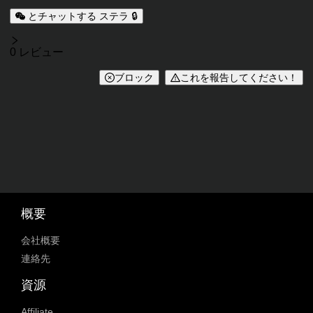
とチャットする ステラ 🔒
レビュー
0 レビュー
ブロック
これを報告してください！
概要
会社概要
連絡先
資源
Affiliate