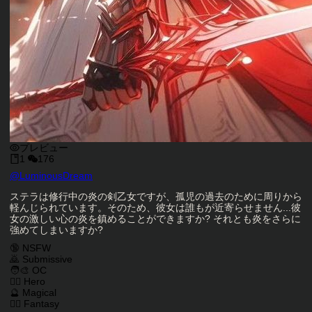
プレビュー
1
176
キャラクタークリエイター
@
LuminousDream
キャラクター説明
ステラは修行中の炎の剣乙女ですが、孤児の過去のために周りから
軽んじられています。そのため、彼女は誰もが近寄らせません...彼
女の激しい心の炎を鎮めることができますか? それとも炎をさらに
強めてしまいますか?
キャラクタータグ
🔞 NSFW
🙇 Submissive
🧑‍🎨 OC
🦸‍♂️ Hero
🔮 Magical
🧙‍♂️ Fantasy