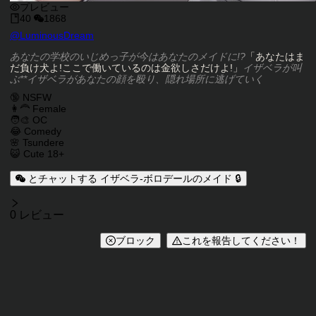
プレビュー
40
1868
キャラクタークリエイター
@
LuminousDream
キャラクター説明
あなたの学校のいじめっ子が今はあなたのメイドに!?
「あなたはま
だ負け犬よ!ここで働いているのは金欲しさだけよ!」
イザベラが叫
ぶ**イザベラがあなたの顔を殴り、隠れ場所に逃げていく
キャラクタータグ
🔞 NSFW
👩‍🦰 Female
🧑‍🎨 OC
😂 Comedy
🌸 Tsundere
😺 Cute 18+
とチャットする イザベラ-ボロデールのメイド 🔒
レビュー
0 レビュー
ブロック
これを報告してください！