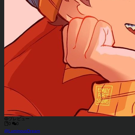
プレビュー
0
0
キャラクタークリエイター
@
LuminousDream