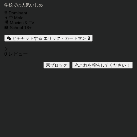
キャラクター説明
学校での人気いじめ
キャラクタータグ
⛓️ Dominant
👨‍🦰 Male
🎥 Movies & TV
🏫 School 18+
とチャットする エリック・カートマン 🔒
レビュー
0 レビュー
ブロック
これを報告してください！