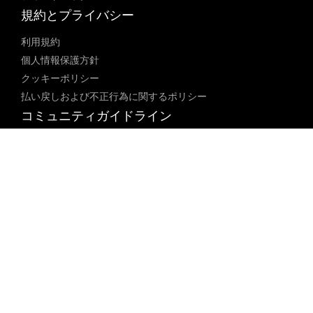
規約とプライバシー
利用規約
個人情報保護方針
クッキーポリシー
払い戻しおよび不正行為に関するポリシー
コミュニティガイドライン
未成年者ポリシー
ブロックされた内容に関するポリシー
コンテンツ調整ポリシー
透明性レポート
法律遵守
18 U.S.C. 2257の免除
DMCAポリシー
人身売買防止