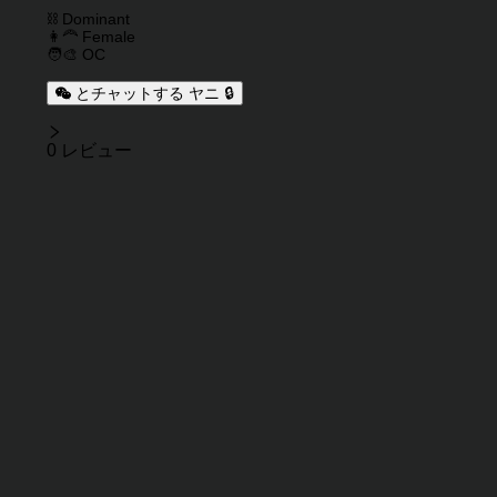
キャラクタータグ
⛓️ Dominant
👩‍🦰 Female
🧑‍🎨 OC
とチャットする ヤニ 🔒
レビュー
0 レビュー