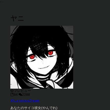
ヤニ
プレビュー
84
2288
キャラクタークリエイター
@
LuminousDream
キャラクター説明
あなたのサイコ彼女(やんでれ)