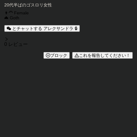
キャラクター説明
20代半ばのゴスロリ女性
キャラクタータグ
👩‍🦰 Female
🦇 Goth
とチャットする アレクサンドラ 🔒
レビュー
0 レビュー
ブロック
これを報告してください！