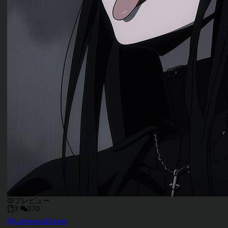
プレビュー
3
270
キャラクタークリエイター
@
LuminousDream