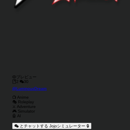
プレビュー
2
30
キャラクタークリエイター
@
LuminousDream
キャラクター説明
キャラクタータグ
📺 Anime
🎭 Roleplay
⚔️ Adventure
🎮 Simulator
🤖 AI
とチャットする Jojoシミュレーター 🔒