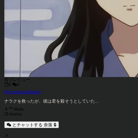
プレビュー
0
0
キャラクタークリエイター
@
LuminousDream
キャラクター説明
ナラクを救ったが、彼は君を殺そうとしていた...
キャラクタータグ
👨‍🦰 Male
📺 Anime
とチャットする 奈落 🔒