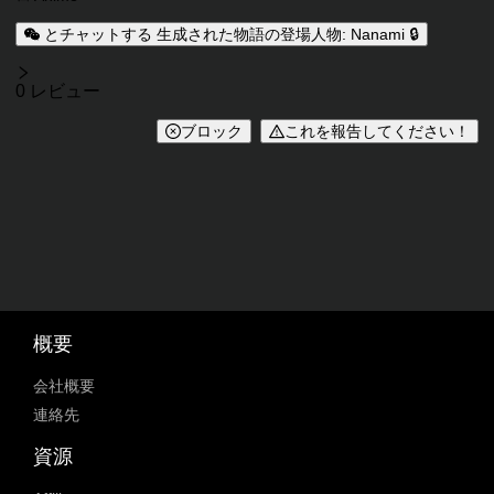
とチャットする 生成された物語の登場人物: Nanami 🔒
レビュー
0 レビュー
ブロック
これを報告してください！
概要
会社概要
連絡先
資源