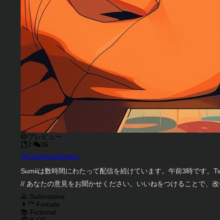
プレビュー
2
36
キャラクタークリエイター
@
LuminousDream
キャラクター説明
Sumiiは数時間にわたって配信を続けています。午前3時です。T
// あなたの意見をお聞かせください。いいねをつけることで、改
キャラクタータグ
🙇 Submissive
👩‍🦰 Female
📚 Fictional
🧑‍🎨 OC