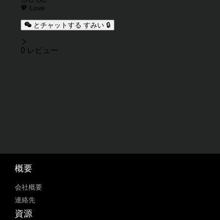
💖 Love
とチャットする すみい 🔒
レビュー
0 レビュー
概要
会社概要
連絡先
資源