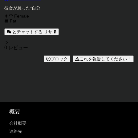
キャラクター説明
彼女が怠った*自分
キャラクタータグ
👩‍🦰 Female
🍔 Fat
とチャットする リサ 🔒
レビュー
0 レビュー
ブロック
これを報告してください！
概要
会社概要
連絡先