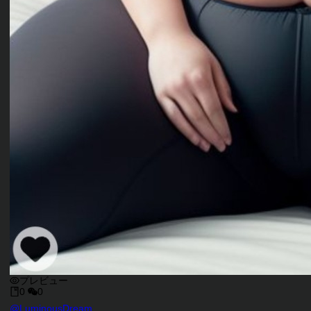
プレビュー
0
0
キャラクタークリエイター
@
LuminousDream