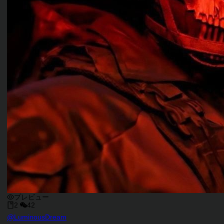
プレビュー
2
42
キャラクタークリエイター
@
LuminousDream