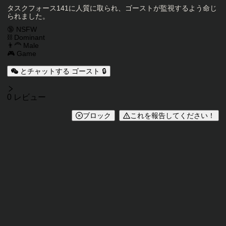
キャラクター説明
タスクフォース141に人質に取られ、ゴーストが監視するよう命じ
られました。
キャラクタータグ
🔞 NSFW
⛓️ Dominant
👨‍🦰 Male
🎮 Game
とチャットする ゴースト 🔒
レビュー
0 レビュー
ブロック
これを報告してください！