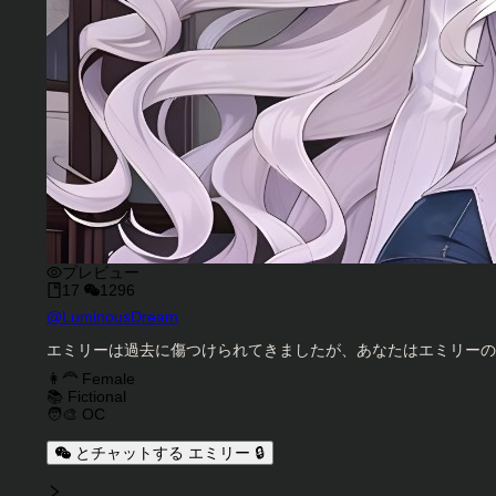
プレビュー
17
1296
キャラクタークリエイター
@
LuminousDream
キャラクター説明
エミリーは過去に傷つけられてきましたが、あなたはエミリーの
キャラクタータグ
👩‍🦰 Female
📚 Fictional
🧑‍🎨 OC
とチャットする エミリー 🔒