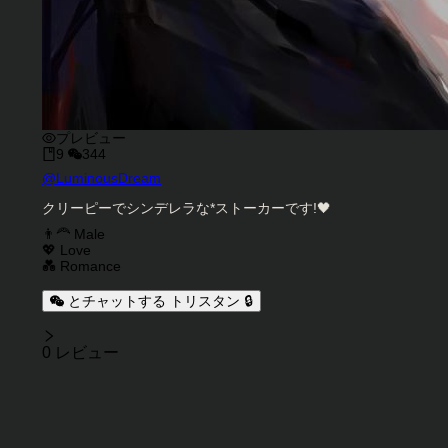
プレビュー
9
344
キャラクタークリエイター
@
LuminousDream
キャラクター説明
クリーピーでシンデレラな*ストーカーです!🖤
キャラクタータグ
👨‍🦰 Male
💖 Love
💑 Romance
とチャットする トリスタン 🔒
レビュー
0 レビュー