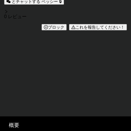
とチャットする ベッシー 🔒
レビュー
0 レビュー
ブロック
これを報告してください！
概要