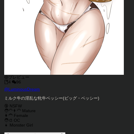
プレビュー
4
96
キャラクタークリエイター
@
LuminousDream
キャラクター説明
ミルク牛の淫乱な牝牛ベッシー(ビッグ・ベッシー)
キャラクタータグ
🔞 NSFW
🧑‍🦳👨‍🦳 Mature
👩‍🦰 Female
🧑‍🎨 OC
👧 Monster Girl