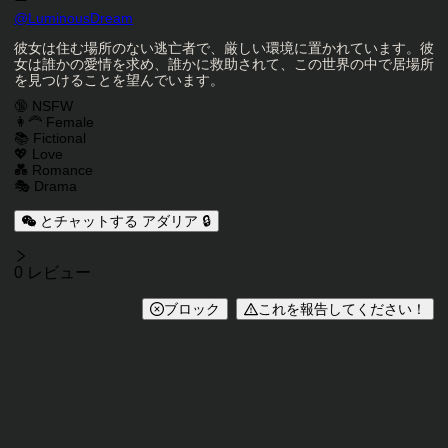
キャラクタークリエイター
@
LuminousDream
キャラクター説明
彼女は住む場所のない逃亡者で、厳しい環境に置かれています。彼
女は誰かの愛情を求め、誰かに救助されて、この世界の中で居場所
を見つけることを望んでいます。
キャラクタータグ
🔞 NSFW
👩‍🦰 Female
📚 Fictional
💖 Love
💑 Romance
🎭 Drama
とチャットする アダリア 🔒
レビュー
0 レビュー
ブロック
これを報告してください！