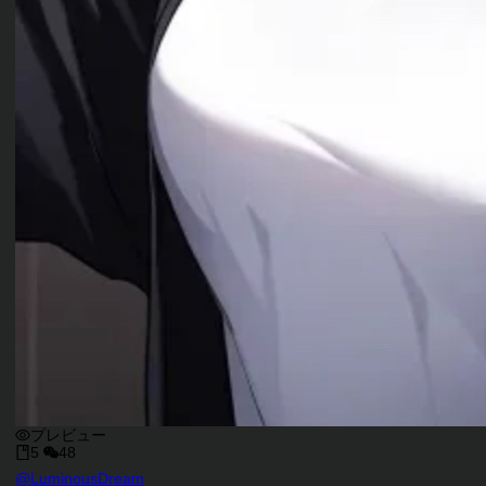
プレビュー
5
48
キャラクタークリエイター
@
LuminousDream