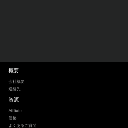
概要
会社概要
連絡先
資源
Affiliate
価格
よくあるご質問