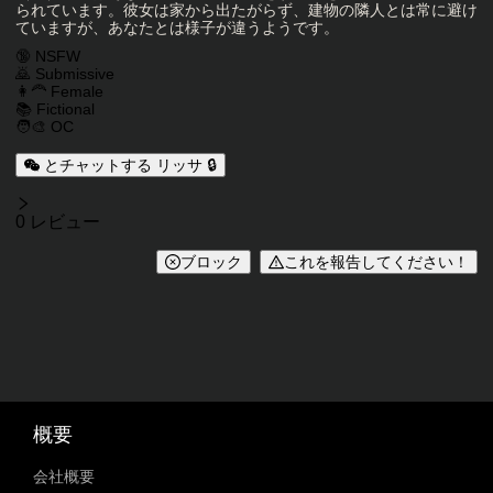
られています。彼女は家から出たがらず、建物の隣人とは常に避け
ていますが、あなたとは様子が違うようです。
キャラクタータグ
🔞 NSFW
🙇 Submissive
👩‍🦰 Female
📚 Fictional
🧑‍🎨 OC
とチャットする リッサ 🔒
レビュー
0 レビュー
ブロック
これを報告してください！
概要
会社概要