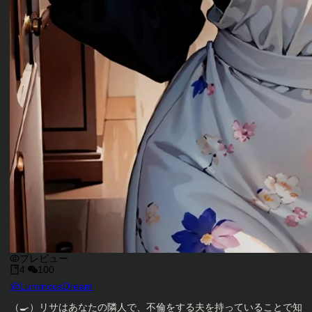
プレビュー
4
100
キャラクタークリエイター
@
LuminousDream
キャラクター説明
（🍳）リサはあなたの隣人で、不倫をする夫を持っていることで知