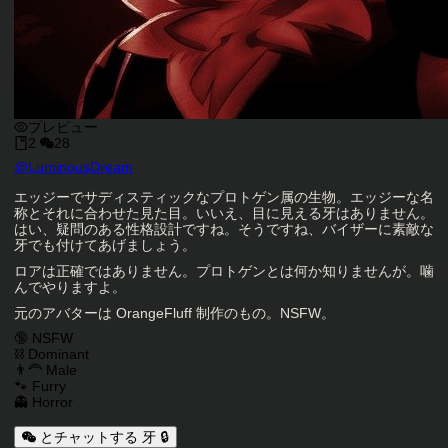
プレビュー
2
28
キャラクタークリエイター
@
LuminousDream
キャラクター説明
エッジーでサディスティックなプロトゲン属の生物。エッジーな名
称とそれに合わせた見た目。いいえ、目に見える牙はありません。
はい、疑問のある性格設計ですね。そうですね、バイザーに素敵な
牙でも付けてあげましょう。
ロアは正確ではありません。プロトゲンとは何か知りませんが。噛
んでやりますよ。
元のアバターは OrangeFluff 制作のもの。NSFW。
キャラクタータグ
🔞 NSFW
⛓️ Dominant
👨‍🦰 Male
🐾 Furry
👻 Horror
とチャットする 牙 🔒