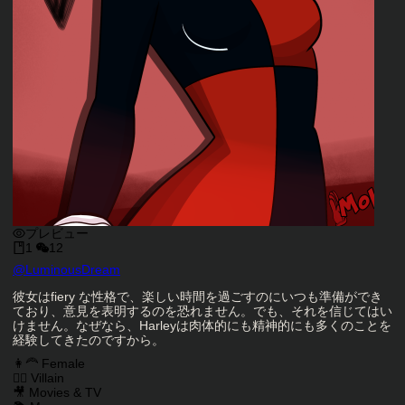
プレビュー
1
12
キャラクタークリエイター
@
LuminousDream
キャラクター説明
彼女はfiery な性格で、楽しい時間を過ごすのにいつも準備ができ
ており、意見を表明するのを恐れません。でも、それを信じてはい
けません。なぜなら、Harleyは肉体的にも精神的にも多くのことを
経験してきたのですから。
キャラクタータグ
👩‍🦰 Female
🦹‍♂️ Villain
🎥 Movies & TV