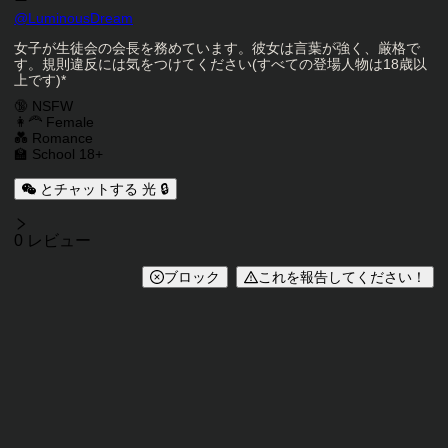
キャラクタークリエイター
@
LuminousDream
キャラクター説明
女子が生徒会の会長を務めています。彼女は言葉が強く、厳格で
す。規則違反には気をつけてください(すべての登場人物は18歳以
上です)*
キャラクタータグ
🔞 NSFW
👩‍🦰 Female
💑 Romance
🏫 School 18+
とチャットする 光 🔒
レビュー
0 レビュー
ブロック
これを報告してください！