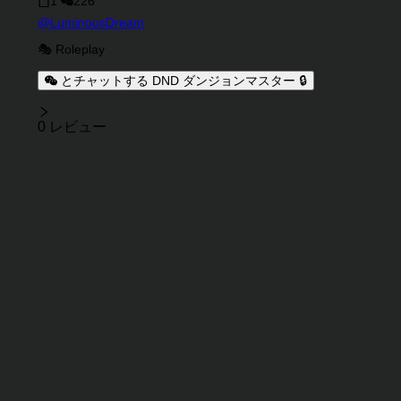
1
226
キャラクタークリエイター
@
LuminousDream
キャラクター説明
キャラクタータグ
🎭 Roleplay
とチャットする DND ダンジョンマスター 🔒
レビュー
0 レビュー