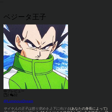
ベジータ王子
プレビュー
2
32
キャラクタークリエイター
@
LuminousDream
キャラクター説明
サイヤ人の王子は怒り突めを上下に向ける
(あなたの身長によって)