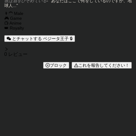
彼は眉をひそめている
- "あなたはここで何をしているのですか、地
球人..."
キャラクタータグ
👨‍🦰 Male
🎮 Game
📺 Anime
👑 Royalty
とチャットする ベジータ王子 🔒
レビュー
0 レビュー
ブロック
これを報告してください！