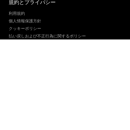
規約とプライバシー
利用規約
個人情報保護方針
クッキーポリシー
払い戻しおよび不正行為に関するポリシー
コミュニティガイドライン
未成年者ポリシー
ブロックされた内容に関するポリシー
コンテンツ調整ポリシー
透明性レポート
法律遵守
18 U.S.C. 2257の免除
DMCAポリシー
人身売買防止