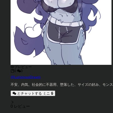
プレビュー
0
0
キャラクタークリエイター
@
LuminousDream
キャラクター説明
不安、内気、社会的に不器用、堕落した、サイズの好み、モンス
とチャットする ミニ 🔒
レビュー
0 レビュー