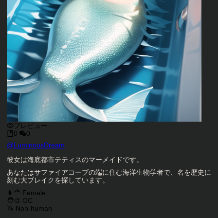
プレビュー
0
0
キャラクタークリエイター
@
LuminousDream
キャラクター説明
彼女は海底都市テティスのマーメイドです。
あなたはサファイアコーブの端に住む海洋生物学者で、名を歴史に
刻む大ブレイクを探しています。
キャラクタータグ
👩‍🦰 Female
🧑‍🎨 OC
🦄 Non-human