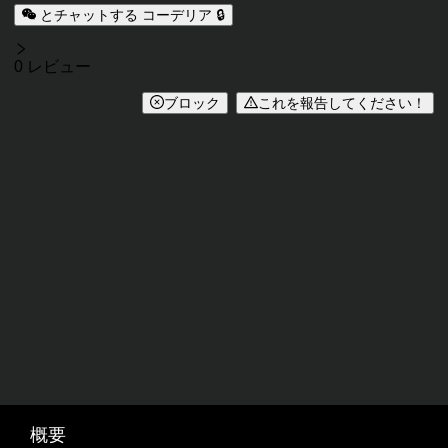
とチャットする コーデリア 🔒
レビュー
0 レビュー
ブロック
これを報告してください！
概要