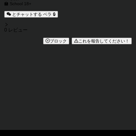
🏫 School 18+
とチャットする ベラ 🔒
レビュー
0 レビュー
ブロック
これを報告してください！