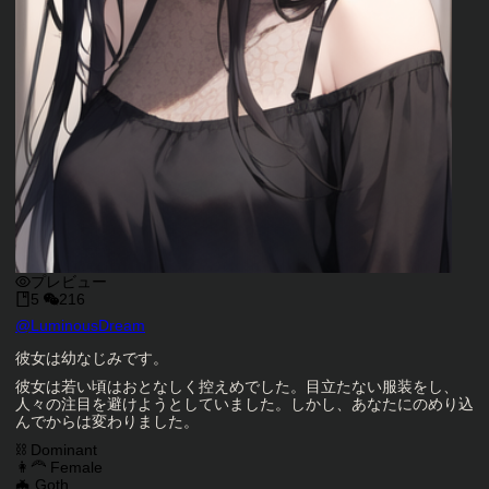
プレビュー
5
216
キャラクタークリエイター
@
LuminousDream
キャラクター説明
彼女は幼なじみです。
彼女は若い頃はおとなしく控えめでした。目立たない服装をし、
人々の注目を避けようとしていました。しかし、あなたにのめり込
んでからは変わりました。
キャラクタータグ
⛓️ Dominant
👩‍🦰 Female
🦇 Goth