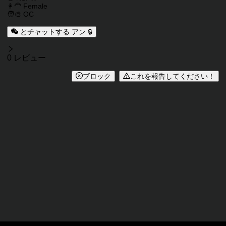
👩‍🦰 Female
🧑‍🎨 OC
とチャットする アン 🔒
レビュー
0 レビュー
ブロック
これを報告してください！