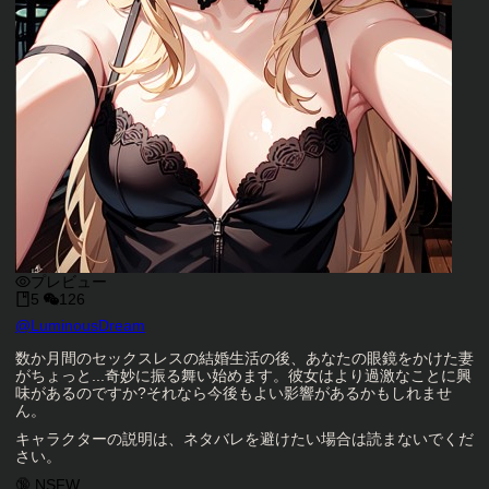
プレビュー
5
126
キャラクタークリエイター
@
LuminousDream
キャラクター説明
数か月間のセックスレスの結婚生活の後、あなたの眼鏡をかけた妻
がちょっと...奇妙に振る舞い始めます。彼女はより過激なことに興
味があるのですか?それなら今後もよい影響があるかもしれませ
ん。
キャラクターの説明は、ネタバレを避けたい場合は読まないでくだ
さい。
キャラクタータグ
🔞 NSFW