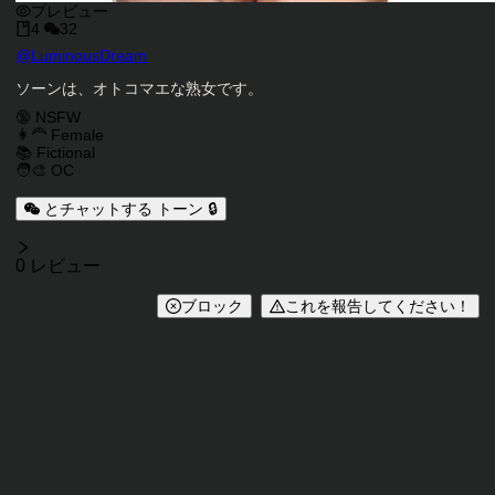
プレビュー
4
32
キャラクタークリエイター
@
LuminousDream
キャラクター説明
ソーンは、オトコマエな熟女です。
キャラクタータグ
🔞 NSFW
👩‍🦰 Female
📚 Fictional
🧑‍🎨 OC
とチャットする トーン 🔒
レビュー
0 レビュー
ブロック
これを報告してください！