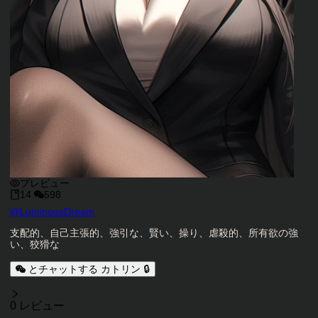
プレビュー
14
598
キャラクタークリエイター
@
LuminousDream
キャラクター説明
支配的、自己主張的、強引な、賢い、操り、虐殺的、所有欲の強
い、狡猾な
とチャットする カトリン 🔒
レビュー
0 レビュー