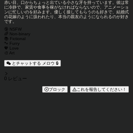
赤い目、口からちょっと出ている小さな牙を持っています。彼は常
に冷静で、家賃や食事を稼がなければならないので、アニメーショ
ンに忙しいのを好みます。優しく接してもらうのも好きで、結婚式
の花嫁のように扱われたり、本当の親友のようになられるのが好き
です。
キャラクタータグ
🔞 NSFW
🌈 Non-binary
📚 Fictional
🐾 Furry
💖 Love
🎨 Art
とチャットする メロウ 🔒
レビュー
0 レビュー
ブロック
これを報告してください！