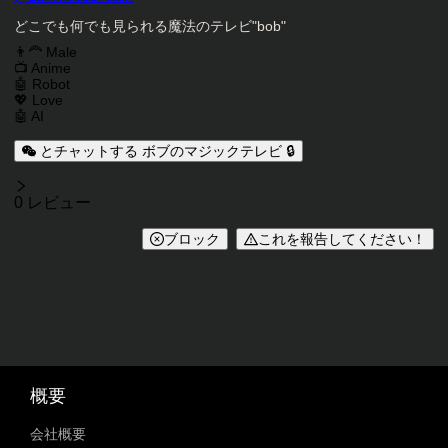
キャラクター説明
どこでも何でも見られる魔法のテレビ"bob"
キャラクタータグ
👨‍🦰 Male
📺 Anime
🤖 Robot
💖 Love
🤖 AI
とチャットする ボブのマジックテレビ 🔒
レビュー
0 レビュー
ブロック
これを報告してください！
概要
会社概要