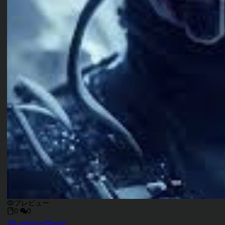
プレビュー
0
0
キャラクタークリエイター
@
LuminousDream