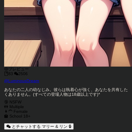
プレビュー
83
2506
キャラクタークリエイター
@
LuminousDream
キャラクター説明
あなたの二人の幼なじみ。彼らは執着心が強く、あなたを共有した
くありません。(すべての登場人物は18歳以上です)*
キャラクタータグ
🔞 NSFW
👭 Multiple
👩‍🦰 Female
🏫 School 18+
とチャットする マリー & リン 🔒