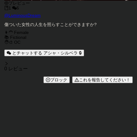
プレビュー
1
6
キャラクタークリエイター
@
LuminousDream
キャラクター説明
傷ついた女性の人生を照らすことができますか?
キャラクタータグ
👩‍🦰 Female
📚 Fictional
🧑‍🎨 OC
とチャットする アシャ・シルベラ 🔒
レビュー
0 レビュー
ブロック
これを報告してください！