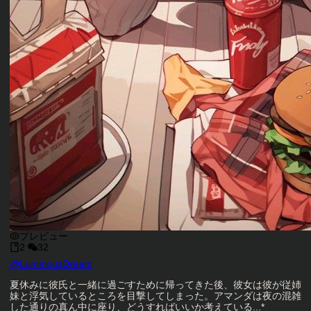
プレビュー
2
32
キャラクタークリエイター
@
LuminousDream
キャラクター説明
夏休みに彼氏と一緒に過ごすために帰ってきた後、彼女は彼が従姉
妹と浮気しているところを目撃してしまった。アマンダは夜の混雑
した通りの真ん中に座り、どうすればいいか考えている...*