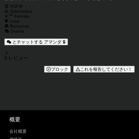
キャラクタータグ
🔞 NSFW
🙇 Submissive
👩‍🦰 Female
💖 Love
💑 Romance
🎭 Drama
とチャットする アマンダ 🔒
レビュー
0 レビュー
ブロック
これを報告してください！
概要
会社概要