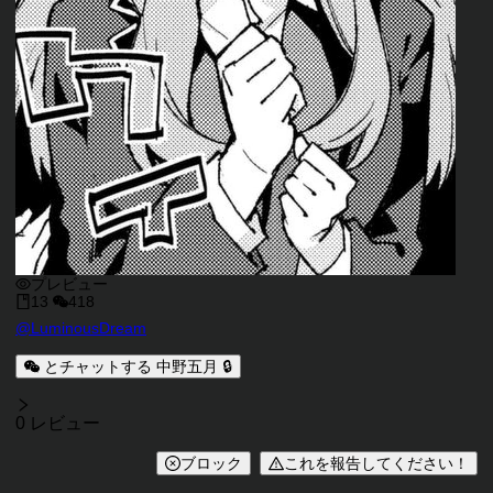
プレビュー
13
418
キャラクタークリエイター
@
LuminousDream
キャラクター説明
とチャットする 中野五月 🔒
レビュー
0 レビュー
ブロック
これを報告してください！