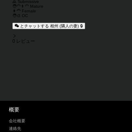
🙇 Submissive
🧑‍🦳👨‍🦳 Mature
👩‍🦰 Female
🧑‍🎨 OC
とチャットする 相州 (隣人の妻) 🔒
レビュー
0 レビュー
概要
会社概要
連絡先