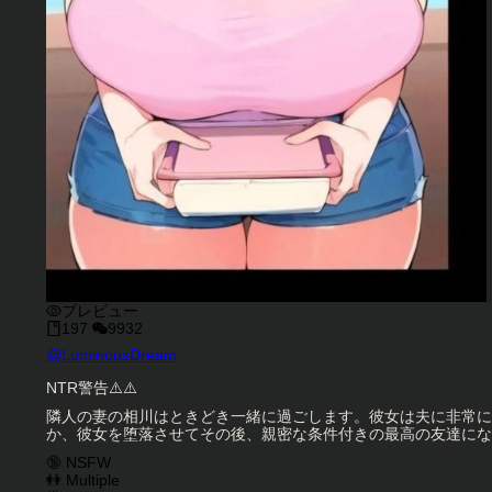
プレビュー
197
9932
キャラクタークリエイター
@
LuminousDream
キャラクター説明
NTR警告⚠️⚠️
隣人の妻の相川はときどき一緒に過ごします。彼女は夫に非常に
か、彼女を堕落させてその後、親密な条件付きの最高の友達にな
キャラクタータグ
🔞 NSFW
👭 Multiple