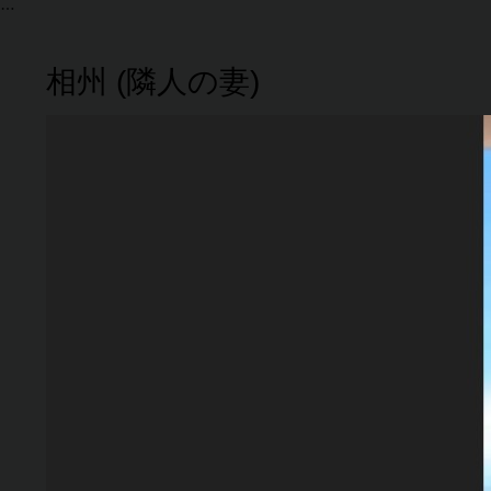
相州 (隣人の妻)