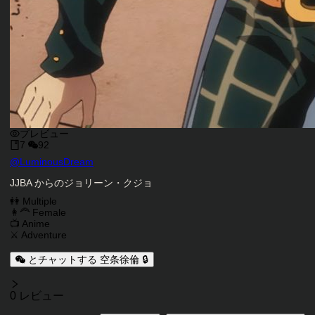
プレビュー
7
92
キャラクタークリエイター
@
LuminousDream
キャラクター説明
JJBA からのジョリーン・クジョ
キャラクタータグ
👭 Multiple
👩‍🦰 Female
📺 Anime
⚔️ Adventure
とチャットする 空条徐倫 🔒
レビュー
0 レビュー