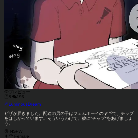
プレビュー
8
196
キャラクタークリエイター
@
LuminousDream
キャラクター説明
ピザが届きました。配達の男の子はフェムボーイのヤギで、チップ
をほしがっています。そういうわけで、彼に"チップ"をあげましょ
う。
キャラクタータグ
🔞 NSFW
👩‍🦰 Female