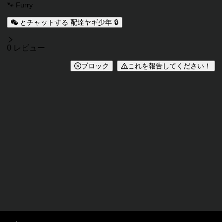
🐾 Furry
とチャットする 配達ヤギ少年 🔒
レビュー
0 レビュー
ブロック
これを報告してください！